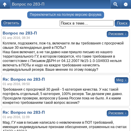
Вопрос по 283-П
Переключиться на полную версию форума
Ответить
Вопрос по 283-П
↓
Рисковик
01 апр 2016, 08:34
Коллеги, подскажите, пож-та, включаете ли вы требования с просрочкой
свыше 30 календарных дней в ПОТы?
Наш банк включает, а не так давно нам пришло письмо из нашего
территориального ГУ, в котором говорится, что такие требования в
соответстсвии с Письмом ДБРН от 04.12.2007 №15-1-3-10/4933 нельзя
включать в ПОТы и надо на каждое требование начислять
индивидуальный резерв. Ваше мнение по этому поводу?
Re: Вопрос по 283-П
↓
Meg
01 апр 2016, 09:50
Требования с просрочкой 30 дней - 5 категория качества. У нас такой
портфель отдельный, 5 категория, 100% резерв. Так делаем уже давно.
Проходили проверки, вопросов у Банка России пока не было. А к каким
конкретно требованиям такой вопрос возник?
Re: Вопрос по 283-П
↓
Рисковик
01 апр 2016, 11:09
Mag, ГУ нам в письме написало о невключении в ПОТ требований,
имеющих индивидуальные признаки обесценения, отраженных на счетах