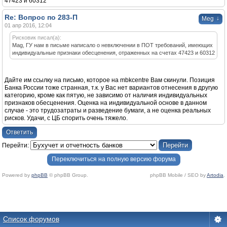
47423 и 60312
Re: Вопрос по 283-П
↓
Meg
01 апр 2016, 12:04
Рисковик писал(а):
Mag, ГУ нам в письме написало о невключении в ПОТ требований, имеющих
индивидуальные признаки обесценения, отраженных на счетах 47423 и 60312
Дайте им ссылку на письмо, которое на mbkcentre Вам скинули. Позиция
Банка России тоже странная, т.к. у Вас нет вариантов отнесения в другую
категорию, кроме как пятую, не зависимо от наличия индивидуальных
признаков обесценения. Оценка на индивидуальной основе в данном
случае - это трудозатраты и разведение бумаги, а не оценка реальных
рисков. Удачи, с ЦБ спорить очень тяжело.
Ответить
Перейти:
Переключиться на полную версию форума
Powered by
phpBB
© phpBB Group.
phpBB Mobile / SEO by
Artodia
.
Список форумов