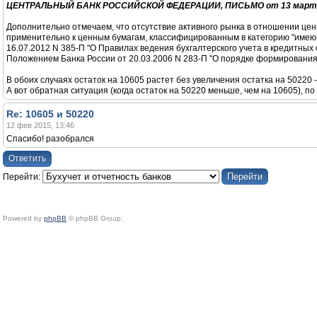
ЦЕНТРАЛЬНЫЙ БАНК РОССИЙСКОЙ ФЕДЕРАЦИИ, ПИСЬМО от 13 марта 201
Дополнительно отмечаем, что отсутствие активного рынка в отношении цен
применительно к ценным бумагам, классифицированным в категорию "имею
16.07.2012 N 385-П "О Правилах ведения бухгалтерского учета в кредитны
Положением Банка России от 20.03.2006 N 283-П "О порядке формировани
В обоих случаях остаток на 10605 растет без увеличения остатка на 50220 - 
А вот обратная ситуация (когда остаток на 50220 меньше, чем на 10605), по
Re: 10605 и 50220
12 фев 2015, 13:46
Спасибо! разобрался
Ответить
Перейти:
Powered by
phpBB
© phpBB Group.