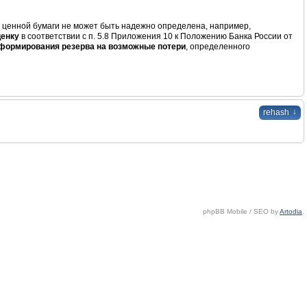
ь ценной бумаги не может быть надежно определена, например,
ценку
в соответствии с п. 5.8 Приложения 10 к Положению Банка России от
формирования резерва на возможные потери
, определенного
↓
rehash
phpBB Mobile / SEO by
Artodia
.