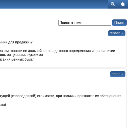
↓
rehash
ичии для продажи)?
 невозможности ее дальнейшего надежного определения и при наличии
тенными ценными бумагами.
исания ценных бумаг.
↓
anton
кущей (справедливой) стоимости, при наличии признаков их обесценения
ами)