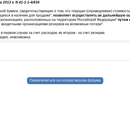
3 г. N 41-1-1-4/434
ной бумаги, свидетельствующее о том, что текущая (справедливая) стоимост
щиеся в наличии для продажи",
позволяет осуществлять их дальнейшую о
х организациях, расположенных на территории Российской Федерации"
путем 
я кредитными организациями резервов на возможные потери".
в первом случае за счет расходов, во втором - за счет резерва.
 идее, невозможна.
Переключиться на полную версию форума