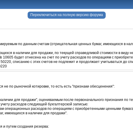
Переключиться на полную версию форума
рмируемым по данным счетам (отрицательная ценных бумаг, имеющихся в нал
еющихся в наличии для продажи, по текущей справедливой стоимости в виду
№ 10605 будет отнесена на счет по учету расходов по операциям с приобре
50220, списанию с этих счетов не подлежит и продолжает учитываться до сп
0220
я не по рыночной котировке, то есть есть "признаки обесценения":
наличии для продажи", оцениваемым после первоначального признания по те
 учету расходов следующей бухгалтерской записью:
ам операционных расходов по операциям с приобретенными ценными бумаг
аг, имеющихся в наличии для продажи".
ся и путем создания резерва: