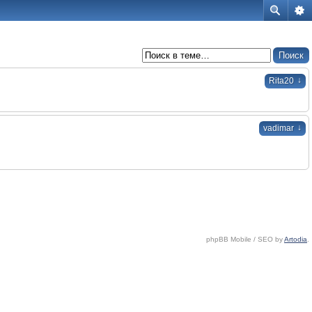
↓
Rita20
↓
vadimar
phpBB Mobile / SEO by
Artodia
.