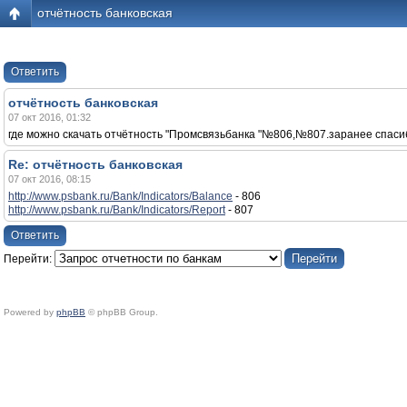
отчётность банковская
Ответить
отчётность банковская
07 окт 2016, 01:32
где можно скачать отчётность "Промсвязьбанка "№806,№807.заранее спаси
Re: отчётность банковская
07 окт 2016, 08:15
http://www.psbank.ru/Bank/Indicators/Balance
- 806
http://www.psbank.ru/Bank/Indicators/Report
- 807
Ответить
Перейти:
Powered by
phpBB
© phpBB Group.