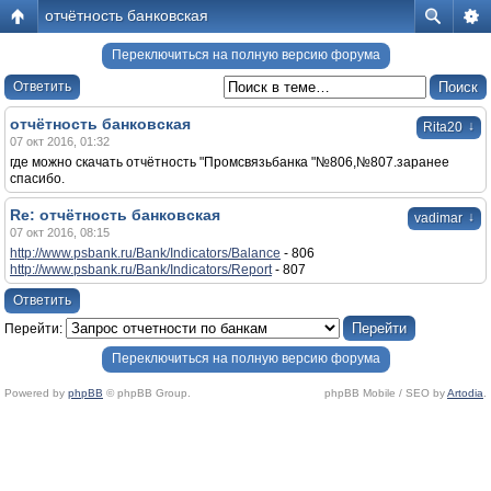
отчётность банковская
Переключиться на полную версию форума
Ответить
отчётность банковская
↓
Rita20
07 окт 2016, 01:32
где можно скачать отчётность "Промсвязьбанка "№806,№807.заранее
спасибо.
Re: отчётность банковская
↓
vadimar
07 окт 2016, 08:15
http://www.psbank.ru/Bank/Indicators/Balance
- 806
http://www.psbank.ru/Bank/Indicators/Report
- 807
Ответить
Перейти:
Переключиться на полную версию форума
Powered by
phpBB
© phpBB Group.
phpBB Mobile / SEO by
Artodia
.