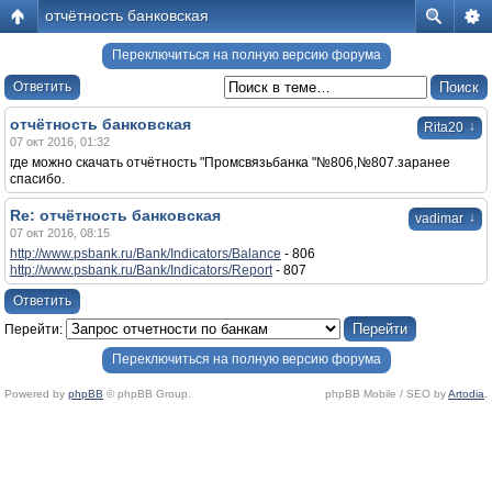
отчётность банковская
Переключиться на полную версию форума
Ответить
отчётность банковская
↓
Rita20
07 окт 2016, 01:32
где можно скачать отчётность "Промсвязьбанка "№806,№807.заранее
спасибо.
Re: отчётность банковская
↓
vadimar
07 окт 2016, 08:15
http://www.psbank.ru/Bank/Indicators/Balance
- 806
http://www.psbank.ru/Bank/Indicators/Report
- 807
Ответить
Перейти:
Переключиться на полную версию форума
Powered by
phpBB
© phpBB Group.
phpBB Mobile / SEO by
Artodia
.