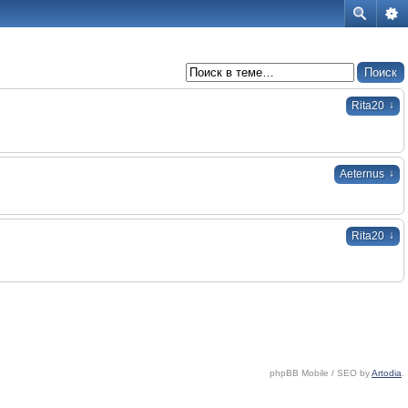
↓
Rita20
↓
Aeternus
↓
Rita20
phpBB Mobile / SEO by
Artodia
.