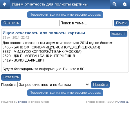
Ищем отчетность для полноты картины
Переключиться на полную версию форума
Ответить
Ищем отчетность для полноты картины
↓
kuapru
23 окт 2014, 22:42
Для полноты картины мы ищем отчетность за 2014 год по банкам:
3465 - БАНК ОФ ТОКИО-МИЦУБИСИ ЮФДЖЕЙ (ЕВРАЗИЯ)
3337 - МИДЗУХО КОРПОРЭЙТ БАНК (МОСКВА)
2629 - ДЖ.П. МОРГАН БАНК ИНТЕРНЕШНЛ
3419 - ВОЛОГДА-КРЕДИТ
Будем благодарны за информацию. Пишите в ЛС.
Ответить
Перейти:
Переключиться на полную версию форума
Powered by
phpBB
© phpBB Group.
phpBB Mobile / SEO by
Artodia
.