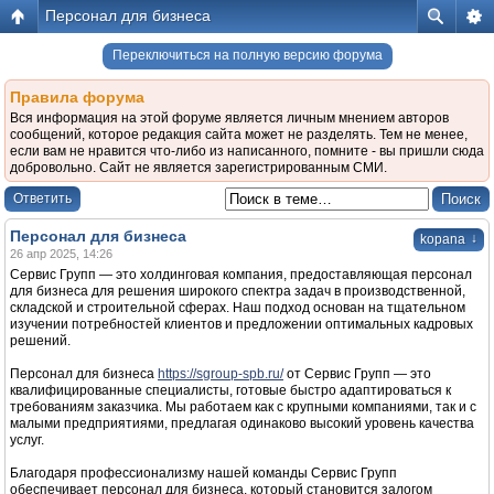
Персонал для бизнеса
Переключиться на полную версию форума
Правила форума
Вся информация на этой форуме является личным мнением авторов
сообщений, которое редакция сайта может не разделять. Тем не менее,
если вам не нравится что-либо из написанного, помните - вы пришли сюда
добровольно. Сайт не является зарегистрированным СМИ.
Ответить
Персонал для бизнеса
↓
kopana
26 апр 2025, 14:26
Сервис Групп — это холдинговая компания, предоставляющая персонал
для бизнеса для решения широкого спектра задач в производственной,
складской и строительной сферах. Наш подход основан на тщательном
изучении потребностей клиентов и предложении оптимальных кадровых
решений.
Персонал для бизнеса
https://sgroup-spb.ru/
от Сервис Групп — это
квалифицированные специалисты, готовые быстро адаптироваться к
требованиям заказчика. Мы работаем как с крупными компаниями, так и с
малыми предприятиями, предлагая одинаково высокий уровень качества
услуг.
Благодаря профессионализму нашей команды Сервис Групп
обеспечивает персонал для бизнеса, который становится залогом