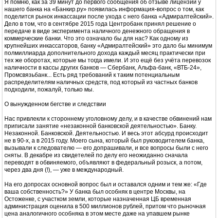
Я помню, как за 39 минут до первого сообщения об отзыве лицензии у
нашего банка на «Банкир.ру» появилась информация-вопрос о том, как
поделится рынок инкассации после ухода с него банка «Адмиралтейский».
Дело в том, что в сентябре 2015 года Центробанк принял решение о
передаче в виде эксперимента наличного денежного обращения в
коммерческие банки. Что это означало бы для нас? Как одному из
крупнейших инкассаторов, банку «Адмиралтейский» это дало бы минимум
полмиллиарда дополнительного дохода каждый месяц практически при
тех же оборотах, которые мы тогда имели. И это ещё без учёта перевозок
наличности в кассы других банков — Сбербанк, Альфа-банк, «ВТБ-24»,
Промсвязьбанк... Есть ряд требований к таким потенциальным
распределителям наличных средств, под который из частных банков
подходили, пожалуй, только мы.
О вынужденном бегстве и следствии
Нас привлекли к стороннему уголовному делу, и в качестве обвинений нам
приписали занятие «незаконной банковской деятельностью». Банку.
Незаконной. Банковской. Деятельностью. И весь этот абсурд происходит
не в 90-х, а в 2015 году. Моего сына, который был руководителем банка,
вызывали к следователю — его допрашивали, и все вопросы были с него
сняты. В декабре из свидетелей по делу его неожиданно сначала
переводят в обвиняемого, объявляют в федеральный розыск, а потом,
через два дня (!), — уже в международный.
На его допросах основной вопрос был и оставался одним и тем же: «Где
ваша собственность?» У банка был особняк в центре Москвы, на
Остоженке, с участком земли, которые назначенная ЦБ временная
администрация оценила в 500 миллионов рублей, притом что рыночная
цена аналогичного особняка в этом месте даже на упавшем рынке