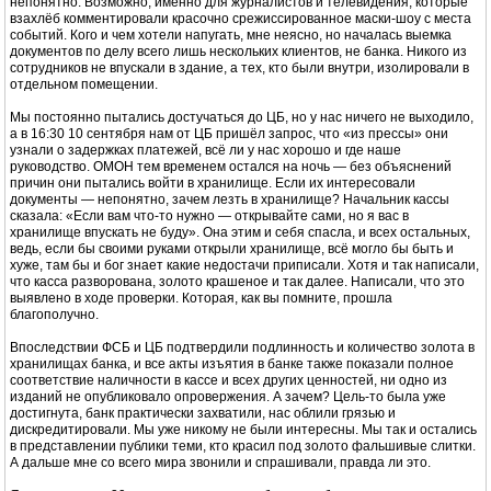
непонятно. Возможно, именно для журналистов и телевидения, которые
взахлёб комментировали красочно срежиссированное маски-шоу с места
событий. Кого и чем хотели напугать, мне неясно, но началась выемка
документов по делу всего лишь нескольких клиентов, не банка. Никого из
сотрудников не впускали в здание, а тех, кто были внутри, изолировали в
отдельном помещении.
Мы постоянно пытались достучаться до ЦБ, но у нас ничего не выходило,
а в 16:30 10 сентября нам от ЦБ пришёл запрос, что «из прессы» они
узнали о задержках платежей, всё ли у нас хорошо и где наше
руководство. ОМОН тем временем остался на ночь — без объяснений
причин они пытались войти в хранилище. Если их интересовали
документы — непонятно, зачем лезть в хранилище? Начальник кассы
сказала: «Если вам что-то нужно — открывайте сами, но я вас в
хранилище впускать не буду». Она этим и себя спасла, и всех остальных,
ведь, если бы своими руками открыли хранилище, всё могло бы быть и
хуже, там бы и бог знает какие недостачи приписали. Хотя и так написали,
что касса разворована, золото крашеное и так далее. Написали, что это
выявлено в ходе проверки. Которая, как вы помните, прошла
благополучно.
Впоследствии ФСБ и ЦБ подтвердили подлинность и количество золота в
хранилищах банка, и все акты изъятия в банке также показали полное
соответствие наличности в кассе и всех других ценностей, ни одно из
изданий не опубликовало опровержения. А зачем? Цель-то была уже
достигнута, банк практически захватили, нас облили грязью и
дискредитировали. Мы уже никому не были интересны. Мы так и остались
в представлении публики теми, кто красил под золото фальшивые слитки.
А дальше мне со всего мира звонили и спрашивали, правда ли это.