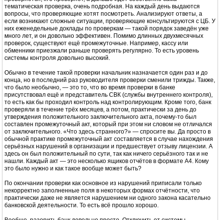
тематическая проверка, очень подробная. На каждый день выдаются
вопросы, что проверяющие хотят посмотреть. Анализируют ответы, а
если возникают сложные ситуации, проверяющие консультируются с ЦБ. У
них еженедельные доклады по проверкам — такой порядок заведён уже
много лет, и он довольно эффективен. Помимо длинных двухмесячных
проверок, существуют ещё промежуточные. Например, кассу или
обменники приезжали раньше проверять регулярно. То есть уровень
системы контроля довольно высокий.
Обычно в течение такой проверки начальник назначается один раз и до
конца, но в последний раз руководителя проверки сменили трижды. Также,
что было необычно, — это то, что во время проверки в банке
присутствовал ещё и представитель СВК (службы внутреннего контроля),
то есть как бы проходил контроль над контролирующим. Кроме того, банк
проверяли в течение трёх месяцев, а потом, практически за день до
утверждения положительного заключительного акта, почему-то был
составлен промежуточный акт, который при этом ни словом не отличался
от заключительного. «Что здесь странного?» — спросите вы. Да просто в
обычной практике промежуточный акт составляется в случае нахождения
серьёзных нарушений в организации и предшествует отзыву лицензии. А
здесь он был положительный по сути, так как ничего серьёзного так и не
нашли. Каждый акт — это несколько ящиков отчётов в формате А4. Кому
это было нужно и как такое вообще может быть?
По окончании проверки как основное из нарушений приписали только
некорректно заполненные поля в некоторых формах отчётности, что
практически даже не является нарушением ни одного закона касательно
банковской деятельности. То есть всё прошло хорошо.