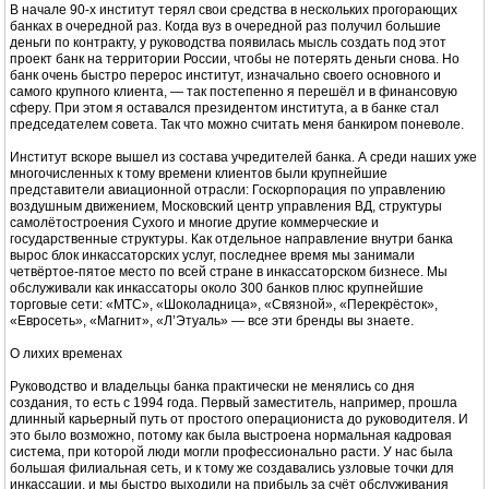
В начале 90-х институт терял свои средства в нескольких прогорающих
банках в очередной раз. Когда вуз в очередной раз получил большие
деньги по контракту, у руководства появилась мысль создать под этот
проект банк на территории России, чтобы не потерять деньги снова. Но
банк очень быстро перерос институт, изначально своего основного и
самого крупного клиента, — так постепенно я перешёл и в финансовую
сферу. При этом я оставался президентом института, а в банке стал
председателем совета. Так что можно считать меня банкиром поневоле.
Институт вскоре вышел из состава учредителей банка. А среди наших уже
многочисленных к тому времени клиентов были крупнейшие
представители авиационной отрасли: Госкорпорация по управлению
воздушным движением, Московский центр управления ВД, структуры
самолётостроения Сухого и многие другие коммерческие и
государственные структуры. Как отдельное направление внутри банка
вырос блок инкассаторских услуг, последнее время мы занимали
четвёртое-пятое место по всей стране в инкассаторском бизнесе. Мы
обслуживали как инкассаторы около 300 банков плюс крупнейшие
торговые сети: «МТС», «Шоколадница», «Связной», «Перекрёсток»,
«Евросеть», «Магнит», «Л’Этуаль» — все эти бренды вы знаете.
О лихих временах
Руководство и владельцы банка практически не менялись со дня
создания, то есть с 1994 года. Первый заместитель, например, прошла
длинный карьерный путь от простого операциониста до руководителя. И
это было возможно, потому как была выстроена нормальная кадровая
система, при которой люди могли профессионально расти. У нас была
большая филиальная сеть, и к тому же создавались узловые точки для
инкассации, и мы быстро выходили на прибыль за счёт обслуживания