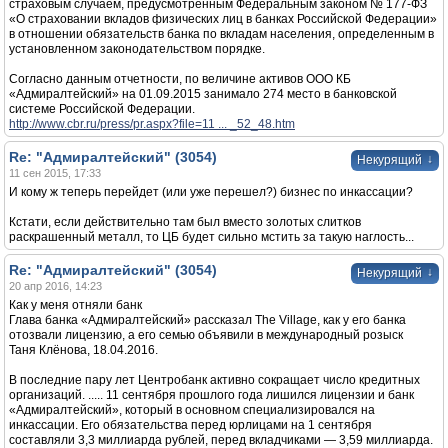
страховым случаем, предусмотренным Федеральным законом № 177-ФЗ
«О страховании вкладов физических лиц в банках Российской Федерации»
в отношении обязательств банка по вкладам населения, определенным в
установленном законодательством порядке.
Согласно данным отчетности, по величине активов ООО КБ
«Адмиралтейский» на 01.09.2015 занимало 274 место в банковской
системе Российской Федерации.
http://www.cbr.ru/press/pr.aspx?file=11 ... _52_48.htm
Re: "Адмиралтейский" (3054)
↓
Некурящий
11 сен 2015, 17:33
И кому ж теперь перейдет (или уже перешел?) бизнес по инкассации?
Кстати, если действительно там был вместо золотых слитков
раскрашенный металл, то ЦБ будет сильно мстить за такую наглость...
Re: "Адмиралтейский" (3054)
↓
Некурящий
20 апр 2016, 14:23
Как у меня отняли банк
Глава банка «Адмиралтейский» рассказал The Village, как у его банка
отозвали лицензию, а его семью объявили в международный розыск
Таня Клёнова, 18.04.2016.
В последние пару лет Центробанк активно сокращает число кредитных
организаций. ..... 11 сентября прошлого года лишился лицензии и банк
«Адмиралтейский», который в основном специализировался на
инкассации. Его обязательства перед юрлицами на 1 сентября
составляли 3,3 миллиарда рублей, перед вкладчиками — 3,59 миллиарда.