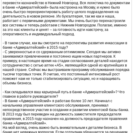
перевести казначейство в Нижний Новгород. Вся логистика по документам
в банке «Адмиралтейский» была настроена на Москву, и нужно было
очень быстро переориентировать работу целого подразделения на
деятельность в новом регионе. Их бухгалтерия, так же как и наша,
работает с первичными документами. Мы очень быстро перенастроили
все системы и теперь работаем с Нижним Новгородом. Полагаю, именно
за это нас клиенты и ценят – за готовность идти навстречу, за
оперативность и индивидуальный подход.
- В таком случае, как вы смотрите на перспективы развития инкассации в
банке «Адмиралтейский» в 2015 году?
- С уверенностью и со сдержанным оптимизмом. Сегодня мы активно
занимаемся привлечением и постоянно ищем новых партнеров. К
примеру, в настоящее время на стадии согласования деталей находится
сотрудничество с сетью аптек «А5», являющейся одной из крупнейших в
нашей стране. Сейчас мы выстраиваем программу обслуживания порядка
тысячи торговых точек. Я считаю, что постоянный интенсивный рост
поможет нам не только стабилизировать ситуацию, но и наращивать
объемы бизнеса.
- Как складывался ваш карьерный путь в банке «Адмиралтейский»? Что
главное в работе руководителя?
- В банке «Адмиралтейский» я работаю более 10 лет. Начинал с
начальника управления клиентского обслуживания, принимал
непосредственное участие в создании и развитии клиентской базы банка.
В 2013 году был переведен на должность заместителя председателя
правления, в 2015 году назначен на должность председателя правления
банка «Адмиралтейский».
На мой взгляд, очень важно быть внимательным к деталям бизнеса. В
банке нет неважных вопросов. Если сотрудник обращается за решением