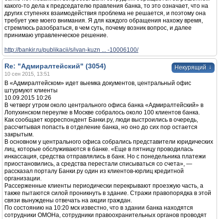
какого-то дела к председателю правления банка, то это означает, что на
других ступенях взаимодействия проблема не решается, и поэтому она
требует уже моего внимания. Я для каждого обращения нахожу время,
стремлюсь разобраться, в чем суть, почему возник вопрос, и далее
принимаю управленческое решение.
http://bankir.ru/publikacii/s/ivan-kuzn ... -10006100/
Re: "Адмиралтейский" (3054)
↓
Некурящий
10 сен 2015, 13:51
В «Адмиралтейском» идет выемка документов, центральный офис
штурмуют клиенты
10.09.2015 10:26
В четверг утром около центрального офиса банка «Адмиралтейский» в
Лопухинском переулке в Москве собралось около 100 клиентов банка.
Как сообщает корреспондент Банки.ру, люди выстроились в очередь,
рассчитывая попасть в отделение банка, но оно до сих пор остается
закрытым.
В основном у центрального офиса собрались представители юридических
лиц, которые обслуживаются в банке. «Еще в пятницу проводилась
инкассация, средства отправлялись в банк. Но с понедельника платежи
приостановились, а средства перестали списываться со счета», —
рассказал порталу Банки.ру один из клиентов-юрлиц кредитной
организации.
Рассерженные клиенты периодически перекрывают проезжую часть, а
также пытаются силой проникнуть в здание. Стражи правопорядка в этой
связи вынуждены отвечать на акции граждан.
По состоянию на 10:20 мск известно, что в здании банка находятся
сотрудники ОМОНа, сотрудники правоохранительных органов проводят