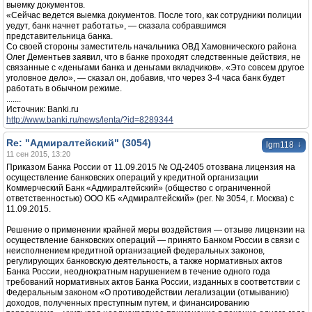
выемку документов.
«Сейчас ведется выемка документов. После того, как сотрудники полиции
уедут, банк начнет работать», — сказала собравшимся
представительница банка.
Со своей стороны заместитель начальника ОВД Хамовнического района
Олег Дементьев заявил, что в банке проходят следственные действия, не
связанные с «деньгами банка и деньгами вкладчиков». «Это совсем другое
уголовное дело», — сказал он, добавив, что через 3-4 часа банк будет
работать в обычном режиме.
.......
Источник: Banki.ru
http://www.banki.ru/news/lenta/?id=8289344
Re: "Адмиралтейский" (3054)
↓
lgm118
11 сен 2015, 13:20
Приказом Банка России от 11.09.2015 № ОД-2405 отозвана лицензия на
осуществление банковских операций у кредитной организации
Коммерческий Банк «Адмиралтейский» (общество с ограниченной
ответственностью) ООО КБ «Адмиралтейский» (рег. № 3054, г. Москва) с
11.09.2015.
Решение о применении крайней меры воздействия — отзыве лицензии на
осуществление банковских операций — принято Банком России в связи с
неисполнением кредитной организацией федеральных законов,
регулирующих банковскую деятельность, а также нормативных актов
Банка России, неоднократным нарушением в течение одного года
требований нормативных актов Банка России, изданных в соответствии с
Федеральным законом «O противодействии легализации (отмыванию)
доходов, полученных преступным путем, и финансированию