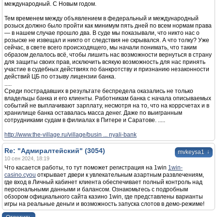
международный. С Новым годом.
Тем временем между объявлением в федеральный и международный
розыск должно было пройти как минимум пять дней по всем нормам права
— в нашем случае прошло два. В суде мы показывали, что никто нас о
розыске не извещал и никто от следствия не скрывался. А что толку? Уже
сейчас, в свете всего происходящего, мы начали понимать, что таким
образом делалось всё, чтобы лишить нас возможности вернуться в страну
для защиты своих прав, исключить всякую возможность для нас принять
участие в судебных действиях по банкротству и признанию незаконности
действий ЦБ по отзыву лицензии банка.
.....
Среди пострадавших в результате беспредела оказались не только
владельцы банка и его клиенты. Работникам банка с начала описываемых
событий не выплачивают зарплату, несмотря на то, что на коррсчетах и в
хранилище банка оставалась масса денег. Даже по выигранным
сотрудниками судам в филиалах в Питере и Саратове. .....
http://www.the-village.ru/village/busin ... nyali-bank
Re: "Адмиралтейский" (3054)
↓
mvkeysa1
10 сен 2024, 18:19
Что касается работы, то тут поможет регистрация на 1win
1win-
casino.cyou
открывает двери к увлекательным азартным развлечениям,
где вход в Личный кабинет клиента обеспечивает полный контроль над
персональными данными и балансом. Ознакомьтесь с подробным
обзором официального сайта казино 1win, где представлены варианты
игры на реальные деньги и возможность запуска слотов в демо-режиме!