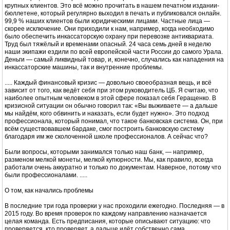
крупных клиентов. Это всё можно прочитать в нашем печатном издании-
бюллетене, который регулярно выходил в печать и публиковался онлайн.
99,9 % наших клиентов были юридическими лицами. Частные лица —
скорее исключение. Они приходили к нам, например, когда необходимо
было обеспечить инкассаторскую охрану при перевозке антиквариата.
Труд был тяжёлый и временами опасный. 24 часа семь дней в неделю
наши экипажи ездили по всей европейской части России до самого Урала.
Деньги — самый ликвидный товар, и, конечно, случались как нападения на
инкассаторские машины, так и внутренние проблемы.
..... Каждый финансовый кризис — довольно своеобразная вещь, и всё
зависит от того, как ведёт себя при этом руководитель ЦБ. Я считаю, что
наиболее опытным человеком в этой сфере показал себя Геращенко. В
кризисной ситуации он обычно говорил так: «Вы выживаете — а дальше
мы найдём, кого обвинить и наказать, если будет нужно». Это подход
профессионала, который понимал, что такое банковская система. Он, при
всём существовавшем бардаке, смог построить банковскую систему
благодаря им же сколоченной школе профессионалов. А сейчас что?
Были вопросы, которыми занимался только наш банк, — например,
разменом мелкой монеты, мелкой купюрности. Мы, как правило, всегда
работали очень аккуратно и только по документам. Наверное, потому что
были профессионалами. .....
О том, как начались проблемы
В последние три года проверки у нас проходили ежегодно. Последняя — в
2015 году. Во время проверок по каждому направлению назначается
целая команда. Есть предписания, которые описывают ситуацию: что
проверяется, кто проверяет, а дальше идёт собственно сама