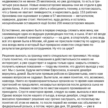
недвижимости не менее 25 миллионов, но уже долларов, то есть в три-
четыре раза выше. Новые инкассаторские машины они же отдали в два
других банка. А это значит убить и обесценить технику, а потом сказать,
что у банка не хватает ликвидности, и нарисовать дыру. 153 рабочих
броневика они оценивают в сумме в 57 миллионов — металлолом,
наверное, дороже стоит. Непонятно, куда делись и остались
неоценёнными оставшиеся ещё более 200 инкассаторских машин.
Естественно, им нужно было в первую очередь сломать мою жену, как
занимающую один из ведущих руководящих постов, и сына. И вот её везде
с шумом и помпой начинают «искать» — на даче, в спортклубе, а она ведь
всё это время была в Москве, ей даже не прислали повестку по адресу, где
она всегда жила и который был прекрасно известен следствию по
результатам допросов сотрудников. Ну что за цирк?
Решение выехать за границу никто специально не принимал. Но когда
стало понятно, что наши показания в действительности никого не
интересуют, а уже существует и задача только одна: закрыть-сломать-
получить нужные показания — тогда мы поняли, что другого выхода у нас
нет. Мы с сыном, будучи жителями Евросоюза, в начале декабря
вернулись домой. Вылетали прямым рейсом из Шереметьева, никто нам
никаких вопросов не задавал. Вылетали, не имея понятия, что, возможно,
навсегда. Никто из правоохранительных органов на то время нам никаких
претензий не предъявлял, незакрытых вопросов после допроса сына не
оставалось. Никаких повесток по местам нашего проживания не
приходило. Спустя некоторое время, следуя за нами, выехала и моя жена.
Однако вскоре после нашего отъезда, в конце декабря, следствие
внезапно принимает решение нас срочно заслушать, но поскольку мы
понятия об этом не имели, то после первой же неявки нас объявляют в
федеральный розыск, а потом, через два дня, 30 декабря, — уже в