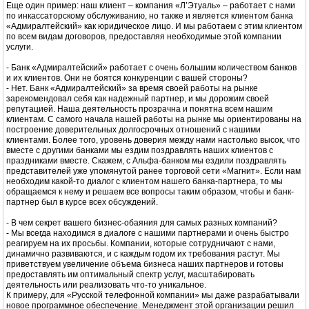
Еще один пример: наш клиент – компания «Л’Этуаль» – работает с нами
по инкассаторскому обслуживанию, но также и является клиентом банка
«Адмиралтейский» как юридическое лицо. И мы работаем с этим клиентом
по всем видам договоров, предоставляя необходимые этой компании
услуги.
- Банк «Адмиралтейский» работает с очень большим количеством банков
и их клиентов. Они не боятся конкуренции с вашей стороны?
- Нет. Банк «Адмиралтейский» за время своей работы на рынке
зарекомендовал себя как надежный партнер, и мы дорожим своей
репутацией. Наша деятельность прозрачна и понятна всем нашим
клиентам. С самого начала нашей работы на рынке мы ориентированы на
построение доверительных долгосрочных отношений с нашими
клиентами. Более того, уровень доверия между нами настолько высок, что
вместе с другими банками мы ездим поздравлять наших клиентов с
праздниками вместе. Скажем, с Альфа-банком мы ездили поздравлять
представителей уже упомянутой ранее торговой сети «Магнит». Если нам
необходим какой-то диалог с клиентом нашего банка-партнера, то мы
обращаемся к нему и решаем все вопросы таким образом, чтобы и банк-
партнер был в курсе всех обсуждений.
- В чем секрет вашего бизнес-обаяния для самых разных компаний?
- Мы всегда находимся в диалоге с нашими партнерами и очень быстро
реагируем на их просьбы. Компании, которые сотрудничают с нами,
динамично развиваются, и с каждым годом их требования растут. Мы
приветствуем увеличение объема бизнеса наших партнеров и готовы
предоставлять им оптимальный спектр услуг, масштабировать
деятельность или реализовать что-то уникальное.
К примеру, для «Русской телефонной компании» мы даже разрабатывали
новое программное обеспечение. Менеджмент этой организации решил