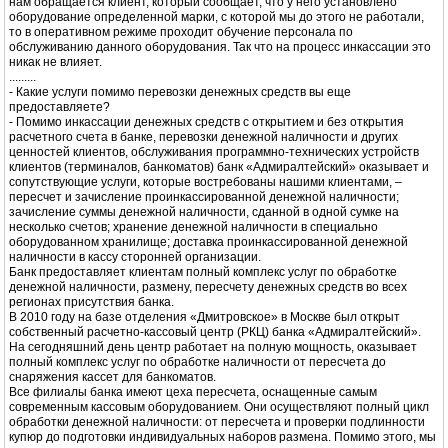
нам обращается клиент, который сообщает, что у него установлено
оборудование определенной марки, с которой мы до этого не работали,
то в оперативном режиме проходит обучение персонала по
обслуживанию данного оборудования. Так что на процесс инкассации это
никак не влияет.
.........
- Какие услуги помимо перевозки денежных средств вы еще
предоставляете?
- Помимо инкассации денежных средств с открытием и без открытия
расчетного счета в банке, перевозки денежной наличности и других
ценностей клиентов, обслуживания программно-технических устройств
клиентов (терминалов, банкоматов) банк «Адмиралтейский» оказывает и
сопутствующие услуги, которые востребованы нашими клиентами, –
пересчет и зачисление проинкассированной денежной наличности;
зачисление суммы денежной наличности, сданной в одной сумке на
несколько счетов; хранение денежной наличности в специально
оборудованном хранилище; доставка проинкассированной денежной
наличности в кассу сторонней организации.
Банк предоставляет клиентам полный комплекс услуг по обработке
денежной наличности, размену, пересчету денежных средств во всех
регионах присутствия банка.
В 2010 году на базе отделения «Дмитровское» в Москве был открыт
собственный расчетно-кассовый центр (РКЦ) банка «Адмиралтейский».
На сегодняшний день центр работает на полную мощность, оказывает
полный комплекс услуг по обработке наличности от пересчета до
снаряжения кассет для банкоматов.
Все филиалы банка имеют цеха пересчета, оснащенные самым
современным кассовым оборудованием. Они осуществляют полный цикл
обработки денежной наличности: от пересчета и проверки подлинности
купюр до подготовки индивидуальных наборов размена. Помимо этого, мы