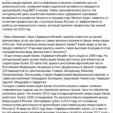
рынка кредитования, роста инфляции и резкого снижения цен на
энергоносители, снижения инвестиционной активности ожидаются
дальнейший спад ВВП и низкие темпы экономического роста. На
сегодняшний день аналитики банков очень сдержанно оценивают
возможности развития бизнеса в текущем году. Многое будет зависеть от
политики правительства, стратегии Банка России, от эффективности
работы антикризисного плана, который приняло правительство нашей
страны на 2015 год.
.........
- Иван Иванович, банк «Адмиралтейский» широко известен на рынке
финансовых услуг как один из самых крупных игроков в сфере инкассации
в России. Чем уникальна инкассация вашего банка? Какие виды услуг вы
предоставляете? И как вам удалось занять такую высокую позицию в этом
специфическом виде финансового бизнеса?
- Отдел инкассации банка «Адмиралтейский» был создан в 1998 году. На
сегодняшний день услуги инкассации банка доступны для клиентов на
территории более 35 областей, краев и республик европейской части
Российской Федерации, входящих в пять федеральных округов: порядка
220 маршрутов по Центральному, Северо-Западному, Южному,
Приволжскому, Уральскому, Северо-Кавказскому федеральным округам, а
также республикам: Кабардино-Балкария, Карачаево-Черкессия, Чувашия,
Адыгея, Мордовия и Удмуртия.
Сегодня служба инкассации банка способна решать самые сложные
современные задачи, как по перевозке ценных грузов, так и по обработке
наличных денег. На начало 2015 года в подразделениях инкассации банка
работают более 1000 сотрудников. По результатам исследования рынка
инкассации в России «Интерфакс-ЦЭА» в 2013 году, по основным
показателям деятельности крупнейших участников рынка инкассации в
России (I–III квартал 2013 год) банк «Адмиралтейский» занял 12-е место;
по объемам инкассируемой выручки торговых сетей по итогам 2012 года –