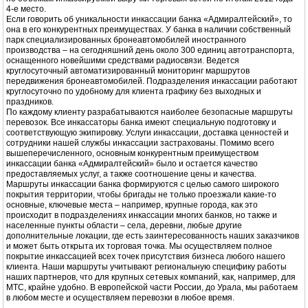
4-е место.
Если говорить об уникальности инкассации банка «Адмиралтейский», то
она в его конкурентных преимуществах. У банка в наличии собственный
парк специализированных бронеавтомобилей иностранного
производства – на сегодняшний день около 300 единиц автотранспорта,
оснащенного новейшими средствами радиосвязи. Ведется
круглосуточный автоматизированный мониторинг маршрутов
передвижения бронеавтомобилей. Подразделения инкассации работают
круглосуточно по удобному для клиента графику без выходных и
праздников.
По каждому клиенту разрабатываются наиболее безопасные маршруты
перевозок. Все инкассаторы банка имеют специальную подготовку и
соответствующую экипировку. Услуги инкассации, доставка ценностей и
сотрудники нашей службы инкассации застрахованы. Помимо всего
вышеперечисленного, основным конкурентным преимуществом
инкассации банка «Адмиралтейский» было и остается качество
предоставляемых услуг, а также соотношение цены и качества.
Маршруты инкассации банка формируются с целью самого широкого
покрытия территории, чтобы бригады не только проезжали какие-то
основные, ключевые места – например, крупные города, как это
происходит в подразделениях инкассации многих банков, но также и
населенные пункты области – села, деревни, любые другие
дополнительные локации, где есть заинтересованность наших заказчиков
и может быть открыта их торговая точка. Мы осуществляем полное
покрытие инкассацией всех точек присутствия бизнеса любого нашего
клиента. Наши маршруты учитывают региональную специфику работы
наших партнеров, что для крупных сетевых компаний, как, например, для
МТС, крайне удобно. В европейской части России, до Урала, мы работаем
в любом месте и осуществляем перевозки в любое время.