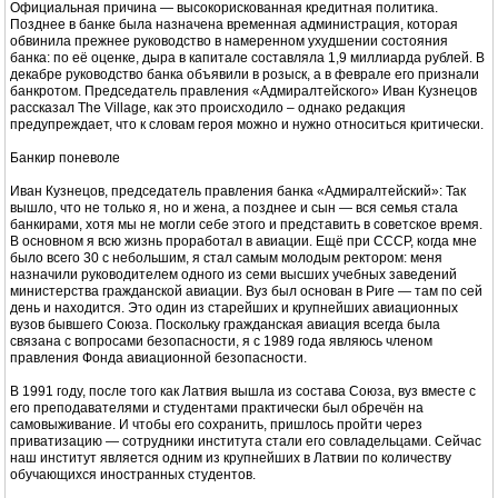
Официальная причина — высокорискованная кредитная политика.
Позднее в банке была назначена временная администрация, которая
обвинила прежнее руководство в намеренном ухудшении состояния
банка: по её оценке, дыра в капитале составляла 1,9 миллиарда рублей. В
декабре руководство банка объявили в розыск, а в феврале его признали
банкротом. Председатель правления «Адмиралтейского» Иван Кузнецов
рассказал The Village, как это происходило – однако редакция
предупреждает, что к словам героя можно и нужно относиться критически.
Банкир поневоле
Иван Кузнецов, председатель правления банка «Адмиралтейский»: Так
вышло, что не только я, но и жена, а позднее и сын — вся семья стала
банкирами, хотя мы не могли себе этого и представить в советское время.
В основном я всю жизнь проработал в авиации. Ещё при СССР, когда мне
было всего 30 с небольшим, я стал самым молодым ректором: меня
назначили руководителем одного из семи высших учебных заведений
министерства гражданской авиации. Вуз был основан в Риге — там по сей
день и находится. Это один из старейших и крупнейших авиационных
вузов бывшего Союза. Поскольку гражданская авиация всегда была
связана с вопросами безопасности, я с 1989 года являюсь членом
правления Фонда авиационной безопасности.
В 1991 году, после того как Латвия вышла из состава Союза, вуз вместе с
его преподавателями и студентами практически был обречён на
самовыживание. И чтобы его сохранить, пришлось пройти через
приватизацию — сотрудники института стали его совладельцами. Сейчас
наш институт является одним из крупнейших в Латвии по количеству
обучающихся иностранных студентов.