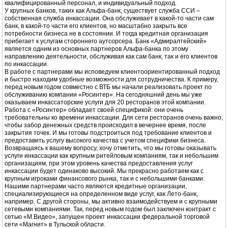
квалифицированный персонал, и индивидуальный подход.
У крупных банков, таких как Альфа-банк, существует служба ССИ –
собственная служба инкассации. Она обслуживает в какой-то части сам
банк, в какой-то части его клиентов, но масштабно закрыть все
потребности бизнеса не в состоянии. И тогда кредитная организация
прибегает к услугам стороннего аутсорсера. Банк «Адмиралтейский»
является одним из основных партнеров Альфа-банка по этому
направлению деятельности, обслуживая как сам банк, так и его клиентов
по инкассации.
В работе с партнерами мы исповедуем клиентоориентированный подход
и быстро находим удобные возможности для сотрудничества. К примеру,
перед новым годом совместно с ВТБ мы начали реализовать проект по
обслуживанию компании «Росинтер». На сегодняшний день мы уже
оказываем инкассаторские услуги для 20 ресторанов этой компании.
Работа с «Росинтер» обладает своей спецификой: они очень
требовательны ко времени инкассации. Для сети ресторанов очень важно,
чтобы забор денежных средств происходил в вечернее время, после
закрытия точек. И мы готовы подстроиться под требование клиентов и
предоставить услугу высокого качества с учетом специфики бизнеса.
Возвращаясь к вашему вопросу, хочу отметить, что мы готовы оказывать
услуги инкассации как крупным ритейловым компаниям, так и небольшим
организациям, при этом уровень качества предоставления услуг
инкассации будет одинаково высокий. Мы прекрасно работаем как с
крупным игроками финансового рынка, так и с небольшими банками.
Нашими партнерами часто являются кредитные организации,
специализирующиеся на определенном виде услуг, как Лето-банк,
например. С другой стороны, мы активно взаимодействуем и с крупными
сетевыми компаниями. Так, перед новым годом был заключен контракт с
сетью «М.Видео», запущен проект инкассации федеральной торговой
сети «Магнит» в Тульской области.