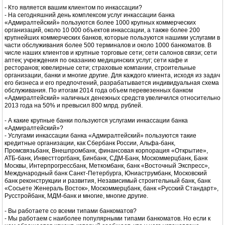
- Кто является вашим клиентом по инкассации?
- На сегодняшний день комплексом услуг инкассации банка
«Адмиралтейский» пользуются более 1000 крупных коммерческих
организаций, около 10 000 объектов инкассации, а также более 200
крупнейших коммерческих банков, которые пользуются нашими услугами в
части обслуживания более 500 терминалов и около 1000 банкоматов. В
числе наших клиентов и крупные торговые сети; сети салонов связи; сети
аптек; учреждения по оказанию медицинских услуг; сети кафе и
ресторанов; ювелирные сети; страховые компании, строительные
организации, банки и многие другие. Для каждого клиента, исходя из задач
его бизнеса и его предпочтений, разрабатывается индивидуальная схема
обслуживания. По итогам 2014 года объем перевезенных банком
«Адмиралтейский» наличных денежных средств увеличился относительно
2013 года на 50% и превысил 800 млрд. рублей.
- А какие крупные банки пользуются услугами инкассации банка
«Адмиралтейский»?
- Услугами инкассации банка «Адмиралтейский» пользуются такие
кредитные организации, как Сбербанк России, Альфа-банк,
Промсвязьбанк, Внешпромбанк, финансовая корпорация «Открытие»,
АТБ-банк, Инвестторгбанк, Бинбанк, СДМ-Банк, Москоммерцбанк, Банк
Москвы, Интерпрогрессбанк, Меткомбанк, банк «Восточный Экспресс»,
Международный банк Санкт-Петербурга, Юниаструмбанк, Московский
банк реконструкции и развития, Независимый строительный банк, банк
«Сосьете Женераль Восток», Москоммерцбанк, банк «Русский Стандарт»,
Русстройбанк, МДМ-банк и многие, многие другие.
- Вы работаете со всеми типами банкоматов?
- Мы работаем с наиболее популярными типами банкоматов. Но если к