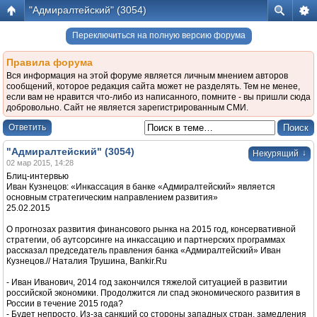
"Адмиралтейский" (3054)
Переключиться на полную версию форума
Правила форума
Вся информация на этой форуме является личным мнением авторов
сообщений, которое редакция сайта может не разделять. Тем не менее,
если вам не нравится что-либо из написанного, помните - вы пришли сюда
добровольно. Сайт не является зарегистрированным СМИ.
Ответить
"Адмиралтейский" (3054)
↓
Некурящий
02 мар 2015, 14:28
Блиц-интервью
Иван Кузнецов: «Инкассация в банке «Адмиралтейский» является
основным стратегическим направлением развития»
25.02.2015
О прогнозах развития финансового рынка на 2015 год, консервативной
стратегии, об аутсорсинге на инкассацию и партнерских программах
рассказал председатель правления банка «Адмиралтейский» Иван
Кузнецов.// Наталия Трушина, Bankir.Ru
- Иван Иванович, 2014 год закончился тяжелой ситуацией в развитии
российской экономики. Продолжится ли спад экономического развития в
России в течение 2015 года?
- Будет непросто. Из-за санкций со стороны западных стран, замедления