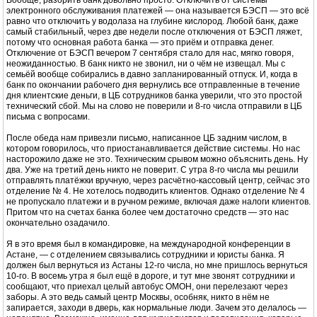
Вообще, разорить банк довольно просто. Отключить от системы
электронного обслуживания платежей — она называется БЭСП — это всё
равно что отключить у водолаза на глубине кислород. Любой банк, даже
самый стабильный, через две недели после отключения от БЭСП ляжет,
потому что основная работа банка — это приём и отправка денег.
Отключение от БЭСП вечером 7 сентября стало для нас, мягко говоря,
неожиданностью. В банк никто не звонил, ни о чём не извещал. Мы с
семьёй вообще собирались в давно запланированный отпуск. И, когда в
банк по окончании рабочего дня вернулись все отправленные в течение
дня клиентские деньги, в ЦБ сотрудников банка уверили, что это простой
технический сбой. Мы на слово не поверили и 8-го числа отправили в ЦБ
письма с вопросами.
После обеда нам привезли письмо, написанное ЦБ задним числом, в
котором говорилось, что приостанавливается действие системы. Но нас
насторожило даже не это. Техническим срывом можно объяснить день. Ну
два. Уже на третий день никто не поверит. С утра 8-го числа мы решили
отправлять платёжки вручную, через расчётно-кассовый центр, сейчас это
отделение № 4. Не хотелось подводить клиентов. Однако отделение № 4
не пропускало платежи и в ручном режиме, включая даже налоги клиентов.
Притом что на счетах банка более чем достаточно средств — это нас
окончательно озадачило.
Я в это время был в командировке, на международной конференции в
Астане, — с отделением связывались сотрудники и юристы банка. Я
должен был вернуться из Астаны 12-го числа, но мне пришлось вернуться
10-го. В восемь утра я был ещё в дороге, и тут мне звонят сотрудники и
сообщают, что приехал целый автобус ОМОН, они перелезают через
заборы. А это ведь самый центр Москвы, особняк, никто в нём не
запирается, заходи в дверь, как нормальные люди. Зачем это делалось —