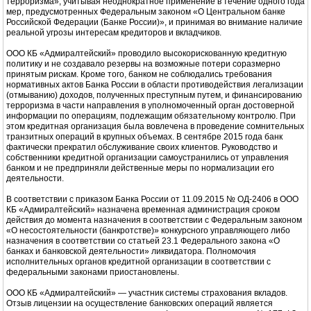
терроризма», учитывая неоднократное применение в течение одного года
мер, предусмотренных Федеральным законом «O Центральном банке
Российской Федерации (Банке России)», и принимая во внимание наличие
реальной угрозы интересам кредиторов и вкладчиков.
ООО КБ «Адмиралтейский» проводило высокорискованную кредитную
политику и не создавало резервы на возможные потери соразмерно
принятым рискам. Кроме того, банком не соблюдались требования
нормативных актов Банка России в области противодействия легализации
(отмыванию) доходов, полученных преступным путем, и финансированию
терроризма в части направления в уполномоченный орган достоверной
информации по операциям, подлежащим обязательному контролю. При
этом кредитная организация была вовлечена в проведение сомнительных
транзитных операций в крупных объемах. В сентябре 2015 года банк
фактически прекратил обслуживание своих клиентов. Руководство и
собственники кредитной организации самоустранились от управления
банком и не предприняли действенные меры по нормализации его
деятельности.
В соответствии с приказом Банка России от 11.09.2015 № ОД-2406 в ООО
КБ «Адмиралтейский» назначена временная администрация сроком
действия до момента назначения в соответствии с Федеральным законом
«О несостоятельности (банкротстве)» конкурсного управляющего либо
назначения в соответствии со статьей 23.1 Федерального закона «О
банках и банковской деятельности» ликвидатора. Полномочия
исполнительных органов кредитной организации в соответствии с
федеральными законами приостановлены.
ООО КБ «Адмиралтейский» — участник системы страхования вкладов.
Отзыв лицензии на осуществление банковских операций является