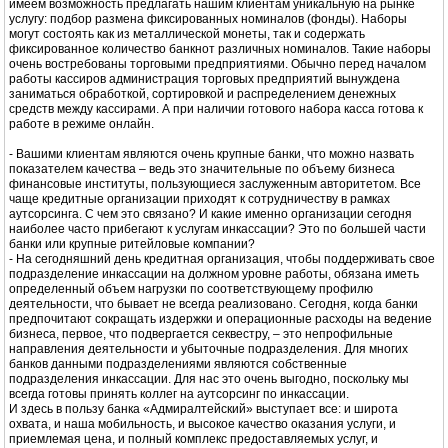
имеем возможность предлагать нашим клиентам уникальную на рынке
услугу: подбор размена фиксированных номиналов (фонды). Наборы
могут состоять как из металлической монеты, так и содержать
фиксированное количество банкнот различных номиналов. Такие наборы
очень востребованы торговыми предприятиями. Обычно перед началом
работы кассиров администрация торговых предприятий вынуждена
заниматься обработкой, сортировкой и распределением денежных
средств между кассирами. А при наличии готового набора касса готова к
работе в режиме онлайн.
- Вашими клиентам являются очень крупные банки, что можно назвать
показателем качества – ведь это значительные по объему бизнеса
финансовые институты, пользующиеся заслуженным авторитетом. Все
чаще кредитные организации приходят к сотрудничеству в рамках
аутсорсинга. С чем это связано? И какие именно организации сегодня
наиболее часто прибегают к услугам инкассации? Это по большей части
банки или крупные ритейловые компании?
- На сегодняшний день кредитная организация, чтобы поддерживать свое
подразделение инкассации на должном уровне работы, обязана иметь
определенный объем нагрузки по соответствующему профилю
деятельности, что бывает не всегда реализовано. Сегодня, когда банки
предпочитают сокращать издержки и операционные расходы на ведение
бизнеса, первое, что подвергается секвестру, – это непрофильные
направления деятельности и убыточные подразделения. Для многих
банков данными подразделениями являются собственные
подразделения инкассации. Для нас это очень выгодно, поскольку мы
всегда готовы принять коллег на аутсорсинг по инкассации.
И здесь в пользу банка «Адмиралтейский» выступает все: и широта
охвата, и наша мобильность, и высокое качество оказания услуги, и
приемлемая цена, и полный комплекс предоставляемых услуг, и