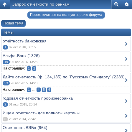
Запрос отчетности по банкам
Переключиться на полную версию форума
Новая тема
Темы
отчётность банковская
1
07 окт 2016, 08:15
Альфа-Банк (1326)
19
06 авг 2016, 13:23
На страницу:
1
2
Дайте отчетность (ф. 134,135) по "Русскому Стандарту" (2289)
53
26 авг 2015, 14:20
На страницу:
...
1
4
5
6
годовая отчётность пробизнесбанка
2
01 июл 2015, 20:14
Ищем отчетность для полноты картины
0
23 окт 2014, 22:42
Отчетность ВЭБа (964)