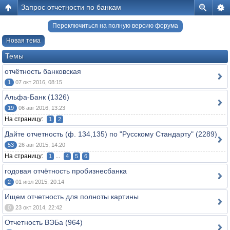
Запрос отчетности по банкам
Переключиться на полную версию форума
Новая тема
Темы
отчётность банковская
1
07 окт 2016, 08:15
Альфа-Банк (1326)
19
06 авг 2016, 13:23
На страницу:
1
2
Дайте отчетность (ф. 134,135) по "Русскому Стандарту" (2289)
53
26 авг 2015, 14:20
На страницу:
...
1
4
5
6
годовая отчётность пробизнесбанка
2
01 июл 2015, 20:14
Ищем отчетность для полноты картины
0
23 окт 2014, 22:42
Отчетность ВЭБа (964)