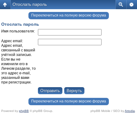
Отослать пароль
Переключиться на полную версию форума
Отослать пароль
Имя пользователя:
Адрес email:
Адрес email,
связанный с вашей
учётной записью.
Если вы не
изменили его в
Личном разделе, то
это адрес e-mail,
указанный вами
при регистрации.
Переключиться на полную версию форума
Powered by
phpBB
© phpBB Group.
phpBB Mobile / SEO by
Artodia
.