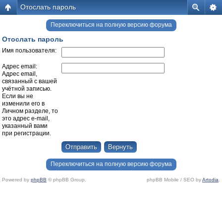
Отослать пароль
Переключиться на полную версию форума
Отослать пароль
Имя пользователя:
Адрес email:
Адрес email,
связанный с вашей
учётной записью.
Если вы не
изменили его в
Личном разделе, то
это адрес e-mail,
указанный вами
при регистрации.
Переключиться на полную версию форума
Powered by
phpBB
© phpBB Group.
phpBB Mobile / SEO by
Artodia
.