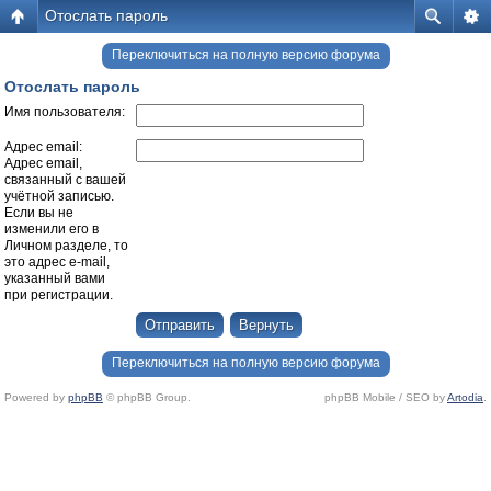
Отослать пароль
Переключиться на полную версию форума
Отослать пароль
Имя пользователя:
Адрес email:
Адрес email,
связанный с вашей
учётной записью.
Если вы не
изменили его в
Личном разделе, то
это адрес e-mail,
указанный вами
при регистрации.
Переключиться на полную версию форума
Powered by
phpBB
© phpBB Group.
phpBB Mobile / SEO by
Artodia
.