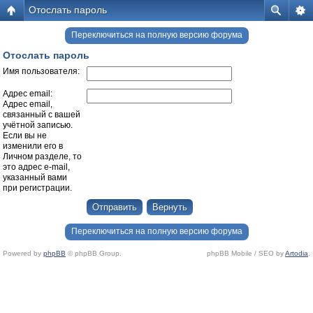
Отослать пароль
Переключиться на полную версию форума
Отослать пароль
Имя пользователя:
Адрес email:
Адрес email,
связанный с вашей
учётной записью.
Если вы не
изменили его в
Личном разделе, то
это адрес e-mail,
указанный вами
при регистрации.
Переключиться на полную версию форума
Powered by
phpBB
© phpBB Group.
phpBB Mobile / SEO by
Artodia
.