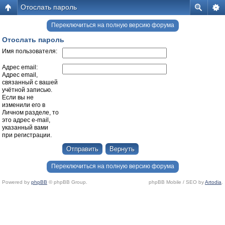
Отослать пароль
Переключиться на полную версию форума
Отослать пароль
Имя пользователя:
Адрес email:
Адрес email,
связанный с вашей
учётной записью.
Если вы не
изменили его в
Личном разделе, то
это адрес e-mail,
указанный вами
при регистрации.
Переключиться на полную версию форума
Powered by
phpBB
© phpBB Group.
phpBB Mobile / SEO by
Artodia
.