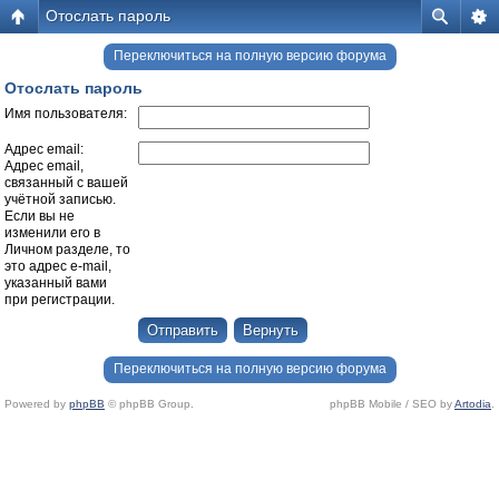
Отослать пароль
Переключиться на полную версию форума
Отослать пароль
Имя пользователя:
Адрес email:
Адрес email,
связанный с вашей
учётной записью.
Если вы не
изменили его в
Личном разделе, то
это адрес e-mail,
указанный вами
при регистрации.
Переключиться на полную версию форума
Powered by
phpBB
© phpBB Group.
phpBB Mobile / SEO by
Artodia
.