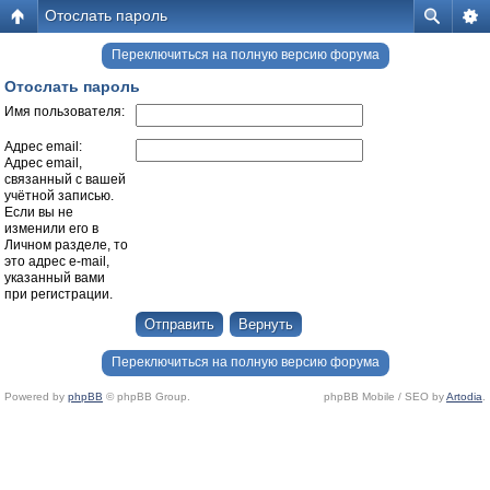
Отослать пароль
Переключиться на полную версию форума
Отослать пароль
Имя пользователя:
Адрес email:
Адрес email,
связанный с вашей
учётной записью.
Если вы не
изменили его в
Личном разделе, то
это адрес e-mail,
указанный вами
при регистрации.
Переключиться на полную версию форума
Powered by
phpBB
© phpBB Group.
phpBB Mobile / SEO by
Artodia
.