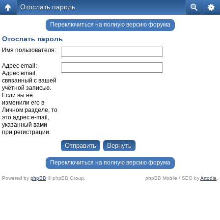
Отослать пароль
Переключиться на полную версию форума
Отослать пароль
Имя пользователя:
Адрес email:
Адрес email,
связанный с вашей
учётной записью.
Если вы не
изменили его в
Личном разделе, то
это адрес e-mail,
указанный вами
при регистрации.
Переключиться на полную версию форума
Powered by
phpBB
© phpBB Group.
phpBB Mobile / SEO by
Artodia
.