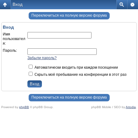
Вход
Переключиться на полную версию форума
Вход
Имя
пользовател
я:
Пароль:
Забыли пароль?
Автоматически входить при каждом посещении
Скрыть моё пребывание на конференции в этот раз
Переключиться на полную версию форума
Powered by
phpBB
© phpBB Group.
phpBB Mobile / SEO by
Artodia
.