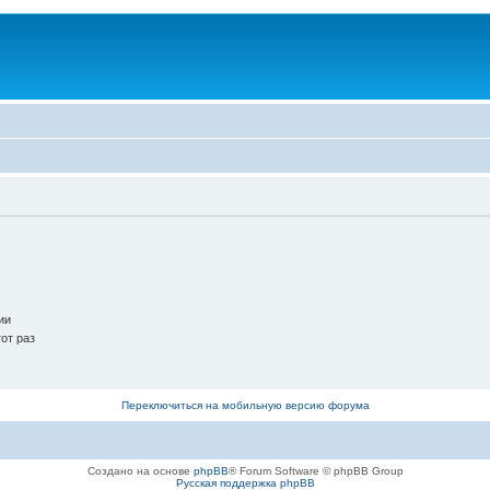
ии
от раз
Переключиться на мобильную версию форума
Создано на основе
phpBB
® Forum Software © phpBB Group
Русская поддержка phpBB