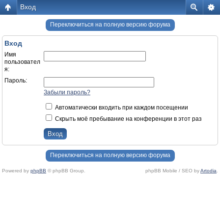
Вход
Переключиться на полную версию форума
Вход
Имя
пользовател
я:
Пароль:
Забыли пароль?
Автоматически входить при каждом посещении
Скрыть моё пребывание на конференции в этот раз
Переключиться на полную версию форума
Powered by
phpBB
© phpBB Group.
phpBB Mobile / SEO by
Artodia
.