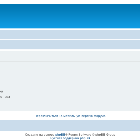
ии
от раз
Переключиться на мобильную версию форума
Создано на основе
phpBB
® Forum Software © phpBB Group
Русская поддержка phpBB