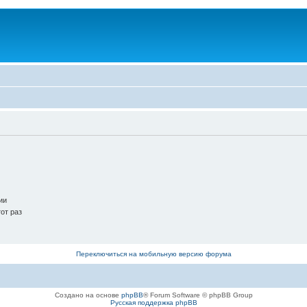
ии
от раз
Переключиться на мобильную версию форума
Создано на основе
phpBB
® Forum Software © phpBB Group
Русская поддержка phpBB