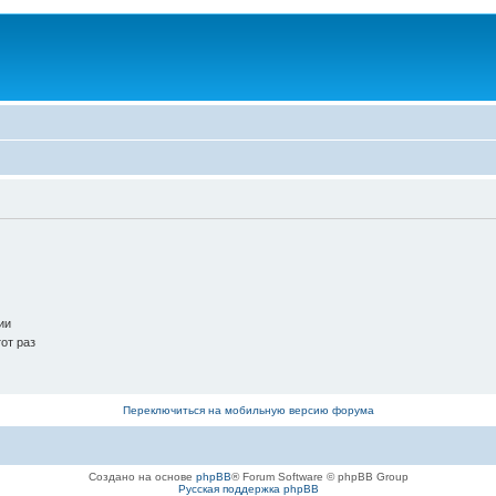
ии
от раз
Переключиться на мобильную версию форума
Создано на основе
phpBB
® Forum Software © phpBB Group
Русская поддержка phpBB