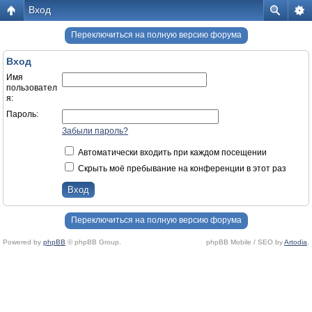
Вход
Переключиться на полную версию форума
Вход
Имя
пользовател
я:
Пароль:
Забыли пароль?
Автоматически входить при каждом посещении
Скрыть моё пребывание на конференции в этот раз
Переключиться на полную версию форума
Powered by
phpBB
© phpBB Group.
phpBB Mobile / SEO by
Artodia
.