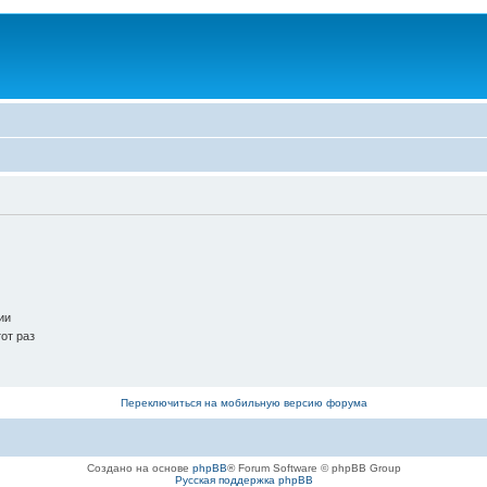
ии
от раз
Переключиться на мобильную версию форума
Создано на основе
phpBB
® Forum Software © phpBB Group
Русская поддержка phpBB