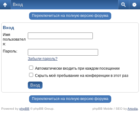
Вход
Переключиться на полную версию форума
Вход
Имя
пользовател
я:
Пароль:
Забыли пароль?
Автоматически входить при каждом посещении
Скрыть моё пребывание на конференции в этот раз
Переключиться на полную версию форума
Powered by
phpBB
© phpBB Group.
phpBB Mobile / SEO by
Artodia
.