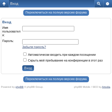
Вход
Переключиться на полную версию форума
Вход
Имя
пользовател
я:
Пароль:
Забыли пароль?
Автоматически входить при каждом посещении
Скрыть моё пребывание на конференции в этот раз
Переключиться на полную версию форума
Powered by
phpBB
© phpBB Group.
phpBB Mobile / SEO by
Artodia
.