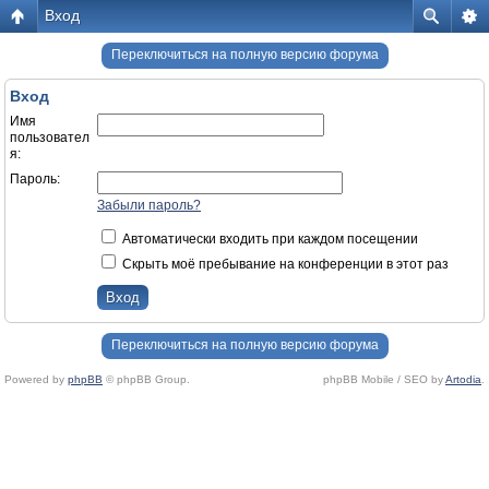
Вход
Переключиться на полную версию форума
Вход
Имя
пользовател
я:
Пароль:
Забыли пароль?
Автоматически входить при каждом посещении
Скрыть моё пребывание на конференции в этот раз
Переключиться на полную версию форума
Powered by
phpBB
© phpBB Group.
phpBB Mobile / SEO by
Artodia
.