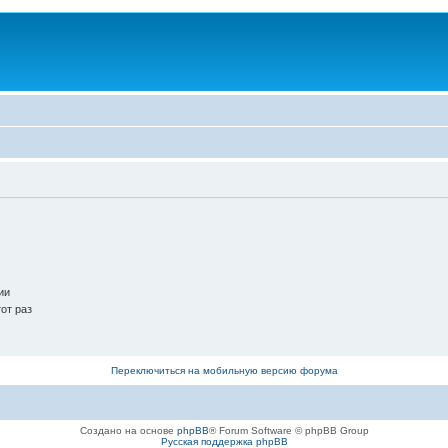
ии
от раз
Переключиться на мобильную версию форума
Создано на основе
phpBB
® Forum Software © phpBB Group
Русская поддержка phpBB