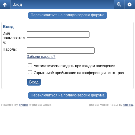
Вход
Переключиться на полную версию форума
Вход
Имя
пользовател
я:
Пароль:
Забыли пароль?
Автоматически входить при каждом посещении
Скрыть моё пребывание на конференции в этот раз
Переключиться на полную версию форума
Powered by
phpBB
© phpBB Group.
phpBB Mobile / SEO by
Artodia
.