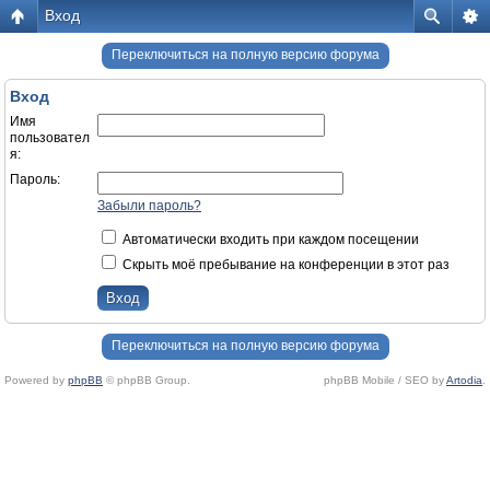
Вход
Переключиться на полную версию форума
Вход
Имя
пользовател
я:
Пароль:
Забыли пароль?
Автоматически входить при каждом посещении
Скрыть моё пребывание на конференции в этот раз
Переключиться на полную версию форума
Powered by
phpBB
© phpBB Group.
phpBB Mobile / SEO by
Artodia
.