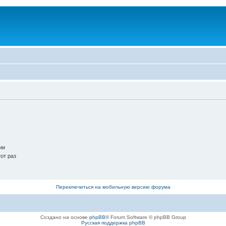
ии
от раз
Переключиться на мобильную версию форума
Создано на основе
phpBB
® Forum Software © phpBB Group
Русская поддержка phpBB