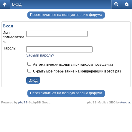
Вход
Переключиться на полную версию форума
Вход
Имя
пользовател
я:
Пароль:
Забыли пароль?
Автоматически входить при каждом посещении
Скрыть моё пребывание на конференции в этот раз
Переключиться на полную версию форума
Powered by
phpBB
© phpBB Group.
phpBB Mobile / SEO by
Artodia
.