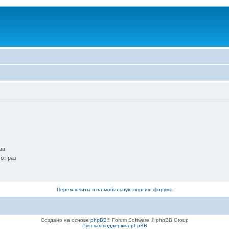
ии
от раз
Переключиться на мобильную версию форума
Создано на основе
phpBB
® Forum Software © phpBB Group
Русская поддержка phpBB