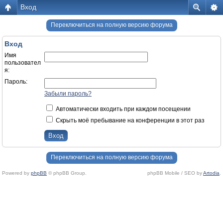
Вход
Переключиться на полную версию форума
Вход
Имя
пользовател
я:
Пароль:
Забыли пароль?
Автоматически входить при каждом посещении
Скрыть моё пребывание на конференции в этот раз
Переключиться на полную версию форума
Powered by
phpBB
© phpBB Group.
phpBB Mobile / SEO by
Artodia
.