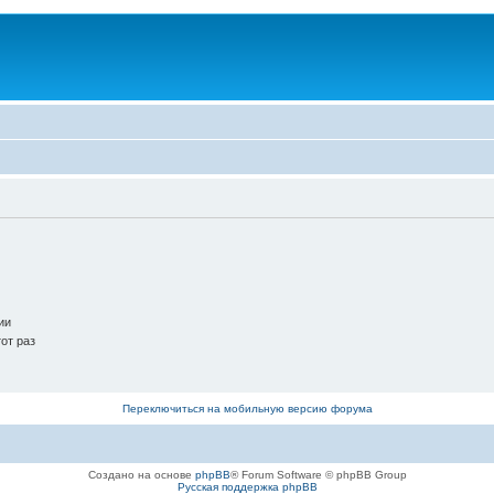
ии
от раз
Переключиться на мобильную версию форума
Создано на основе
phpBB
® Forum Software © phpBB Group
Русская поддержка phpBB