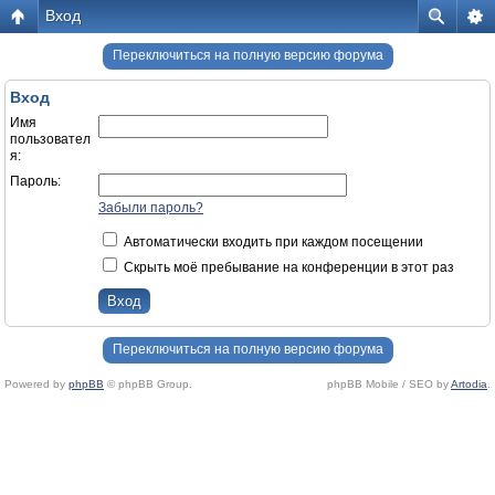
Вход
Переключиться на полную версию форума
Вход
Имя
пользовател
я:
Пароль:
Забыли пароль?
Автоматически входить при каждом посещении
Скрыть моё пребывание на конференции в этот раз
Переключиться на полную версию форума
Powered by
phpBB
© phpBB Group.
phpBB Mobile / SEO by
Artodia
.