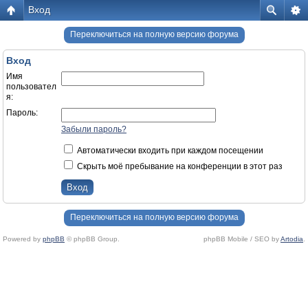
Вход
Переключиться на полную версию форума
Вход
Имя
пользовател
я:
Пароль:
Забыли пароль?
Автоматически входить при каждом посещении
Скрыть моё пребывание на конференции в этот раз
Переключиться на полную версию форума
Powered by
phpBB
© phpBB Group.
phpBB Mobile / SEO by
Artodia
.