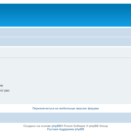
ии
от раз
Переключиться на мобильную версию форума
Создано на основе
phpBB
® Forum Software © phpBB Group
Русская поддержка phpBB