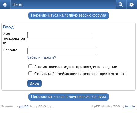
Вход
Переключиться на полную версию форума
Вход
Имя
пользовател
я:
Пароль:
Забыли пароль?
Автоматически входить при каждом посещении
Скрыть моё пребывание на конференции в этот раз
Переключиться на полную версию форума
Powered by
phpBB
© phpBB Group.
phpBB Mobile / SEO by
Artodia
.