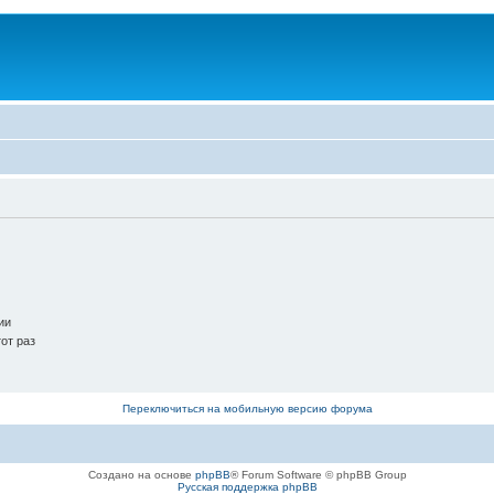
ии
от раз
Переключиться на мобильную версию форума
Создано на основе
phpBB
® Forum Software © phpBB Group
Русская поддержка phpBB