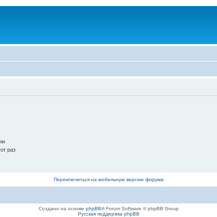
ии
от раз
Переключиться на мобильную версию форума
Создано на основе
phpBB
® Forum Software © phpBB Group
Русская поддержка phpBB