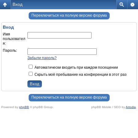
Вход
Переключиться на полную версию форума
Вход
Имя
пользовател
я:
Пароль:
Забыли пароль?
Автоматически входить при каждом посещении
Скрыть моё пребывание на конференции в этот раз
Переключиться на полную версию форума
Powered by
phpBB
© phpBB Group.
phpBB Mobile / SEO by
Artodia
.