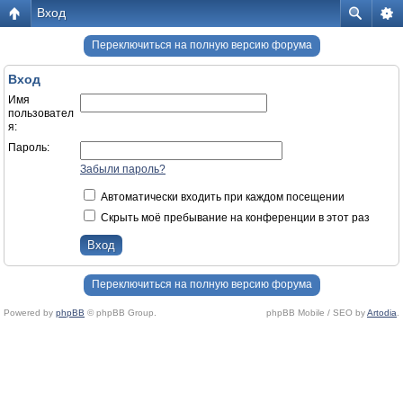
Вход
Переключиться на полную версию форума
Вход
Имя
пользовател
я:
Пароль:
Забыли пароль?
Автоматически входить при каждом посещении
Скрыть моё пребывание на конференции в этот раз
Переключиться на полную версию форума
Powered by
phpBB
© phpBB Group.
phpBB Mobile / SEO by
Artodia
.