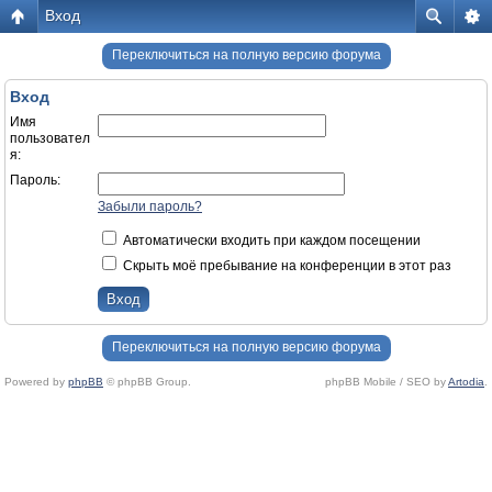
Вход
Переключиться на полную версию форума
Вход
Имя
пользовател
я:
Пароль:
Забыли пароль?
Автоматически входить при каждом посещении
Скрыть моё пребывание на конференции в этот раз
Переключиться на полную версию форума
Powered by
phpBB
© phpBB Group.
phpBB Mobile / SEO by
Artodia
.