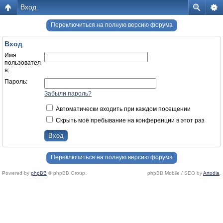
Вход
Переключиться на полную версию форума
Вход
Имя
пользовател
я:
Пароль:
Забыли пароль?
Автоматически входить при каждом посещении
Скрыть моё пребывание на конференции в этот раз
Переключиться на полную версию форума
Powered by
phpBB
© phpBB Group.
phpBB Mobile / SEO by
Artodia
.