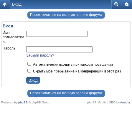
Вход
Переключиться на полную версию форума
Вход
Имя
пользовател
я:
Пароль:
Забыли пароль?
Автоматически входить при каждом посещении
Скрыть моё пребывание на конференции в этот раз
Переключиться на полную версию форума
Powered by
phpBB
© phpBB Group.
phpBB Mobile / SEO by
Artodia
.