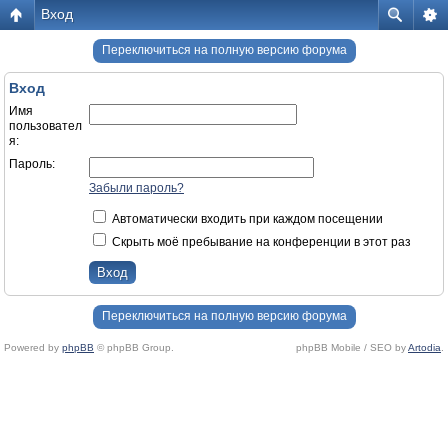
Вход
Переключиться на полную версию форума
Вход
Имя
пользовател
я:
Пароль:
Забыли пароль?
Автоматически входить при каждом посещении
Скрыть моё пребывание на конференции в этот раз
Переключиться на полную версию форума
Powered by
phpBB
© phpBB Group.
phpBB Mobile / SEO by
Artodia
.